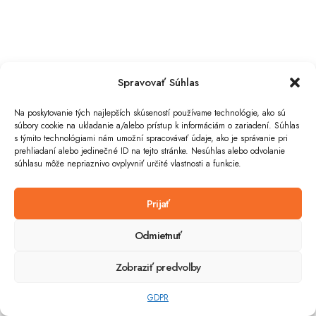
Spravovať Súhlas
Na poskytovanie tých najlepších skúseností používame technológie, ako sú
súbory cookie na ukladanie a/alebo prístup k informáciám o zariadení. Súhlas
s týmito technológiami nám umožní spracovávať údaje, ako je správanie pri
prehliadaní alebo jedinečné ID na tejto stránke. Nesúhlas alebo odvolanie
súhlasu môže nepriaznivo ovplyvniť určité vlastnosti a funkcie.
Prijať
Odmietnuť
Zobraziť predvoľby
GDPR