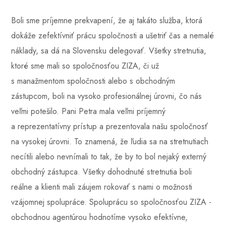
Boli sme príjemne prekvapení, že aj takáto služba, ktorá
dokáže zefektívniť prácu spoločnosti a ušetriť čas a nemalé
náklady, sa dá na Slovensku delegovať. Všetky stretnutia,
ktoré sme mali so spoločnosťou ZIZA, či už
s manažmentom spoločnosti alebo s obchodným
zástupcom, boli na vysoko profesionálnej úrovni, čo nás
veľmi potešilo. Pani Petra mala veľmi príjemný
a reprezentatívny prístup a prezentovala našu spoločnosť
na vysokej úrovni. To znamená, že ľudia sa na stretnutiach
necítili alebo nevnímali to tak, že by to bol nejaký externý
obchodný zástupca. Všetky dohodnuté stretnutia boli
reálne a klienti mali záujem rokovať s nami o možnosti
vzájomnej spolupráce. Spoluprácu so spoločnosťou ZIZA -
obchodnou agentúrou hodnotíme vysoko efektívne,