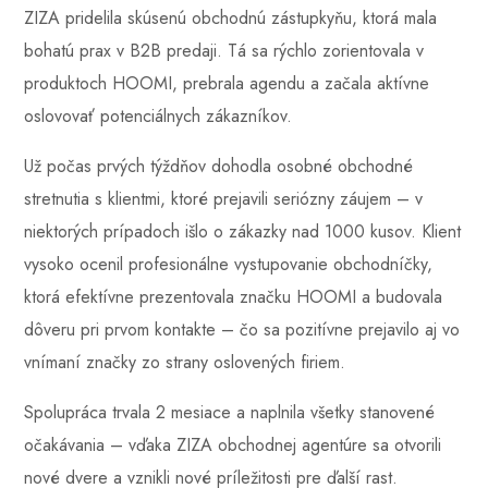
ZIZA pridelila skúsenú obchodnú zástupkyňu, ktorá mala
bohatú prax v B2B predaji. Tá sa rýchlo zorientovala v
produktoch HOOMI, prebrala agendu a začala aktívne
oslovovať potenciálnych zákazníkov.
Už počas prvých týždňov dohodla osobné obchodné
stretnutia s klientmi, ktoré prejavili seriózny záujem – v
niektorých prípadoch išlo o zákazky nad 1000 kusov. Klient
vysoko ocenil profesionálne vystupovanie obchodníčky,
ktorá efektívne prezentovala značku HOOMI a budovala
dôveru pri prvom kontakte – čo sa pozitívne prejavilo aj vo
vnímaní značky zo strany oslovených firiem.
Spolupráca trvala 2 mesiace a naplnila všetky stanovené
očakávania – vďaka ZIZA obchodnej agentúre sa otvorili
nové dvere a vznikli nové príležitosti pre ďalší rast.