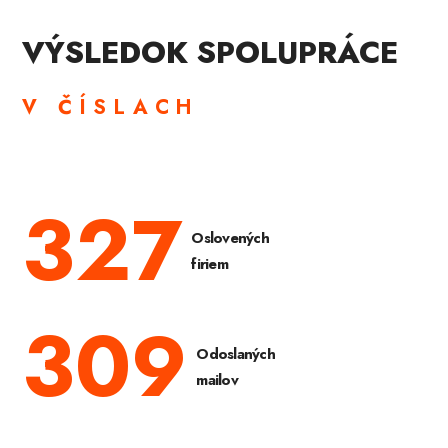
VÝSLEDOK SPOLUPRÁCE
V ČÍSLACH
327
Oslovených
firiem
309
Odoslaných
mailov