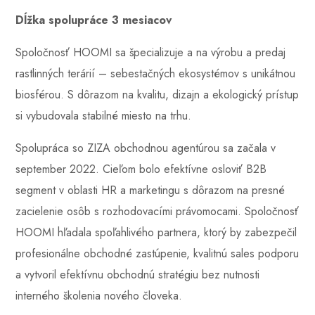
Dĺžka spolupráce 3 mesiacov
Spoločnosť HOOMI sa špecializuje a na výrobu a predaj
rastlinných terárií – sebestačných ekosystémov s unikátnou
biosférou. S dôrazom na kvalitu, dizajn a ekologický prístup
si vybudovala stabilné miesto na trhu.
Spolupráca so ZIZA obchodnou agentúrou sa začala v
september 2022
. Cieľom bolo efektívne osloviť B2B
segment v oblasti HR a marketingu s dôrazom na presné
zacielenie osôb s rozhodovacími právomocami. Spoločnosť
HOOMI hľadala spoľahlivého partnera, ktorý by zabezpečil
profesionálne obchodné zastúpenie, kvalitnú sales podporu
a vytvoril efektívnu obchodnú stratégiu bez nutnosti
interného školenia nového človeka.