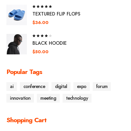
Rated
TEXTURED FLIP FLOPS
5.00
out
of 5
$
36.00
Rated
BLACK HOODIE
4.00
out of
5
$
50.00
Popular Tags
ai
conference
digital
expo
forum
innovation
meeting
technology
Shopping Cart