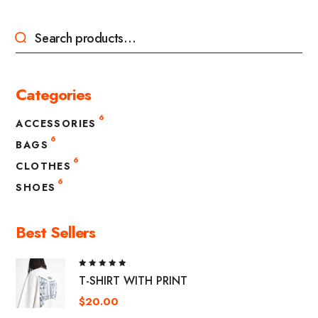
Categories
6
ACCESSORIES
6
BAGS
6
CLOTHES
6
SHOES
Best Sellers
Rated
T-SHIRT WITH PRINT
5.00
out
of 5
$
20.00