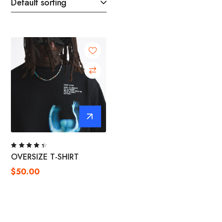
Rated
OVERSIZE T-SHIRT
4.50
out of
$
50.00
5