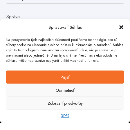
Správa
Spravovať Súhlas
Na poskytovanie tých najlepších skúseností používame technológie, ako sú
súbory cookie na ukladanie a/alebo prístup k informáciám o zariadení. Súhlas
s týmito technológiami nám umožní spracovávať údaje, ako je správanie pri
prehliadaní alebo jedinečné ID na tejto stránke. Nesúhlas alebo odvolanie
súhlasu môže nepriaznivo ovplyvniť určité vlastnosti a funkcie.
Poslať
Prijať
Odmietnuť
Zobraziť predvoľby
Copyright © 2025 by
whad.sk
. All Rights Reserved
GDPR
GDPR