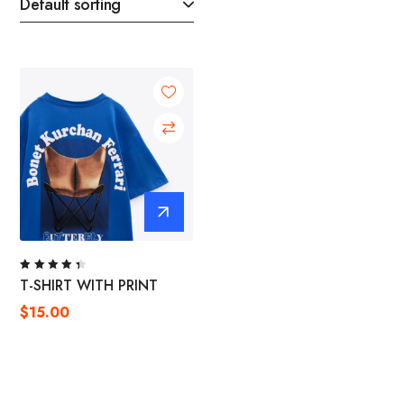
Rated
T-SHIRT WITH PRINT
4.50
out of
$
15.00
5