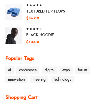
Rated
TEXTURED FLIP FLOPS
5.00
out
of 5
$
36.00
Rated
BLACK HOODIE
4.00
out of
5
$
50.00
Popular Tags
ai
conference
digital
expo
forum
innovation
meeting
technology
Shopping Cart