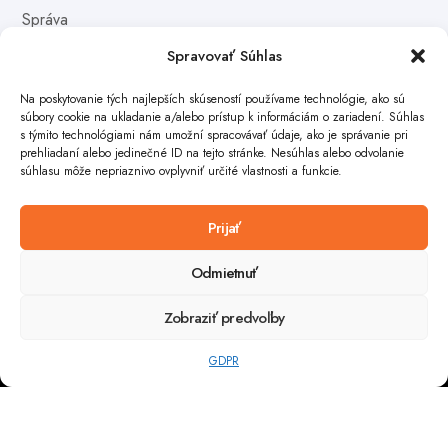
Správa
Spravovať Súhlas
Na poskytovanie tých najlepších skúseností používame technológie, ako sú
súbory cookie na ukladanie a/alebo prístup k informáciám o zariadení. Súhlas
s týmito technológiami nám umožní spracovávať údaje, ako je správanie pri
prehliadaní alebo jedinečné ID na tejto stránke. Nesúhlas alebo odvolanie
súhlasu môže nepriaznivo ovplyvniť určité vlastnosti a funkcie.
Poslať
Prijať
Odmietnuť
Zobraziť predvoľby
Copyright © 2025 by
whad.sk
. All Rights Reserved
GDPR
GDPR