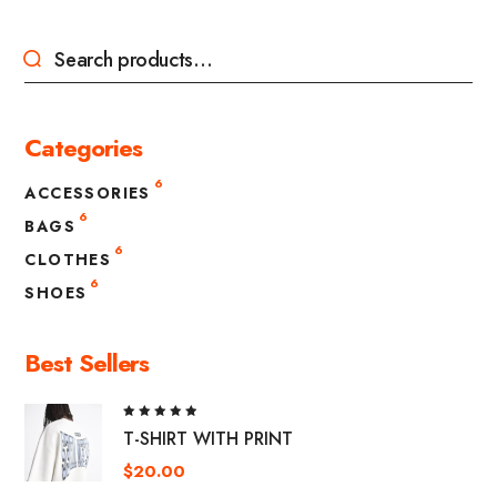
Categories
6
ACCESSORIES
6
BAGS
6
CLOTHES
6
SHOES
Best Sellers
Rated
T-SHIRT WITH PRINT
5.00
out
of 5
$
20.00